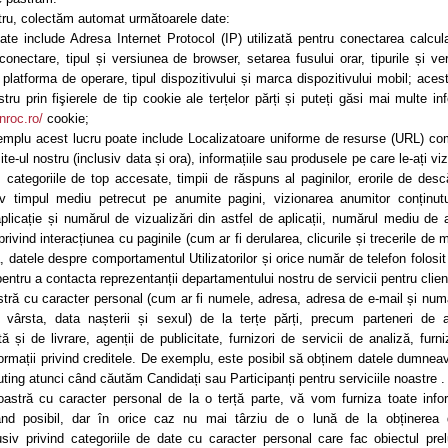
stru, colectăm automat următoarele date:
te include Adresa Internet Protocol (IP) utilizată pentru conectarea calcula
onectare, tipul și versiunea de browser, setarea fusului orar, tipurile și ver
i platforma de operare, tipul dispozitivului și marca dispozitivului mobil; aces
tru prin fişierele de tip cookie ale terțelor părți și puteți găsi mai multe inf
nroc.ro/
cookie;
emplu acest lucru poate include Localizatoare uniforme de resurse (URL) co
te-ul nostru (inclusiv data și ora), informațiile sau produsele pe care le-ați viz
e, categoriile de top accesate, timpii de răspuns al paginilor, erorile de desc
siv timpul mediu petrecut pe anumite pagini, vizionarea anumitor conținut
aplicație și numărul de vizualizări din astfel de aplicații, numărul mediu de a
privind interacțiunea cu paginile (cum ar fi derularea, clicurile și trecerile de 
 datele despre comportamentul Utilizatorilor și orice număr de telefon folosit
entru a contacta reprezentanții departamentului nostru de servicii pentru clienț
tră cu caracter personal (cum ar fi numele, adresa, adresa de e-mail și num
, vârsta, data nașterii și sexul) de la terțe părți, precum parteneri de a
ă și de livrare, agenții de publicitate, furnizori de servicii de analiză, furni
nformații privind creditele. De exemplu, este posibil să obținem datele dumnea
uting atunci când căutăm Candidați sau Participanți pentru serviciile noastre .
stră cu caracter personal de la o terță parte, vă vom furniza toate infor
ând posibil, dar în orice caz nu mai târziu de o lună de la obținerea d
iv privind categoriile de date cu caracter personal care fac obiectul prelu