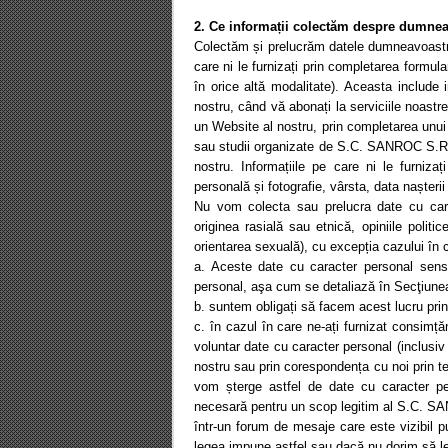
2. Ce informații colectăm despre dumne
Colectăm și prelucrăm datele dumneavoastră 
care ni le furnizați prin completarea formul
în orice altă modalitate). Aceasta include i
nostru, când vă abonați la serviciile noastre
un Website al nostru, prin completarea unui 
sau studii organizate de S.C. SANROC S.R.L 
nostru. Informațiile pe care ni le furniz
personală și fotografie, vârsta, data nașterii
Nu vom colecta sau prelucra date cu cara
originea rasială sau etnică, opiniile polit
orientarea sexuală), cu excepția cazului în 
a. Aceste date cu caracter personal sens
personal, aşa cum se detaliază în Secţiunea
b. suntem obligați să facem acest lucru prin
c. în cazul în care ne-ați furnizat consimț
voluntar date cu caracter personal (inclusi
nostru sau prin corespondența cu noi prin tel
vom șterge astfel de date cu caracter p
necesară pentru un scop legitim al S.C. SA
într-un forum de mesaje care este vizibil 
legea impune astfel sau dacă nu dorim să l