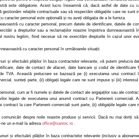
tră este obligatorie. Acest lucru înseamnă că, dacă astfel de date cu c
 gestionăm relațiile contractuale sau să respectăm obligațiile care ne sunt 
cu caracter personal este opțională și nu aveți obligația de a le furniza.
voastră cu caracter personal, precum datele de identificare, datele de con
ercitări a drepturilor sau a reclamațiilor noastre împotriva dumneavoastră în 
 nostru legitim, fiind necesar să ne exercităm drepturile în cazul unor ev
mneavoastră cu caracter personal în următoarele situații:
bunuri și efectuării plăților în baza contractelor relevante, vă putem prelucra da
tificare, date de contact de afaceri, date bancare și codul de identificare f
i de TVA. Această prelucrare se bazează pe (i) executarea unui contract 
ial, sunteți parte, (ii) obligații legale care ne sunt impuse și (iii) interesul
personal, cum ar fi numele și datele de contact ale angajaților sau ale contract
rilor legate de executarea unui anumit contract cu Partenerii comerciali. 
contract la care Partenerii comerciali sunt parte, (ii) obligațiile legale care 
 comunicări despre noile noastre produse și servicii. Dacă nu mai doriți să 
u-ne un e-mail la adresa
office@sanroc.ro
.
e bunuri și efectuării plăților în baza contractelor relevante (inclusiv a abonamen