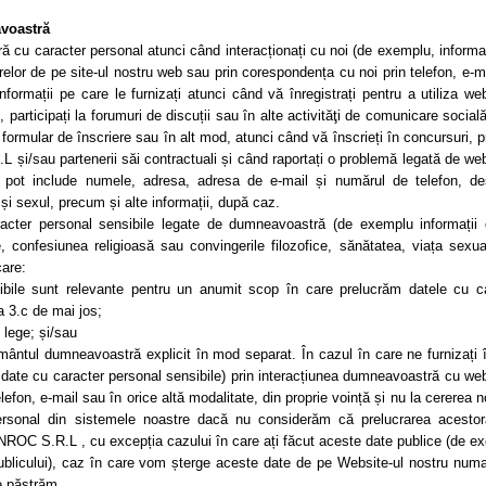
avoastră
cu caracter personal atunci când interacționați cu noi (de exemplu, informaț
arelor de pe site-ul nostru web sau prin corespondența cu noi prin telefon, e-m
nformații pe care le furnizați atunci când vă înregistrați pentru a utiliza web
, participați la forumuri de discuții sau în alte activităţi de comunicare social
formular de înscriere sau în alt mod, atunci când vă înscrieți în concursuri, p
și/sau partenerii săi contractuali și când raportați o problemă legată de web
ați pot include numele, adresa, adresa de e-mail și numărul de telefon, de
 și sexul, precum și alte informații, după caz.
cter personal sensibile legate de dumneavoastră (de exemplu informații
ice, confesiunea religioasă sau convingerile filozofice, sănătatea, viața sexu
care:
ibile sunt relevante pentru un anumit scop în care prelucrăm datele cu c
 3.c de mai jos;
 lege; și/sau
ământul dumneavoastră explicit în mod separat. În cazul în care ne furnizați
v date cu caracter personal sensibile) prin interacțiunea dumneavoastră cu web
efon, e-mail sau în orice altă modalitate, din proprie voință și nu la cererea n
ersonal din sistemele noastre dacă nu considerăm că prelucrarea acestor
NROC S.R.L , cu excepția cazului în care ați făcut aceste date publice (de e
publicului), caz în care vom șterge aceste date de pe Website-ul nostru num
e păstrăm.