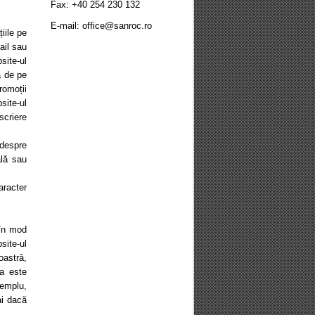
Fax: +40 254 230 132
E-mail: office@sanroc.ro
iile pe
ail sau
site-ul
ă de pe
romoții
site-ul
scriere
 despre
ală sau
aracter
 în mod
site-ul
oastră,
a este
xemplu,
ai dacă