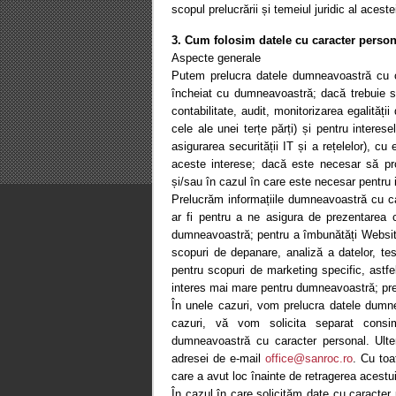
scopul prelucrării și temeiul juridic al aceste
3. Cum folosim datele cu caracter personal
Aspecte generale
Putem prelucra datele dumneavoastră cu c
încheiat cu dumneavoastră; dacă trebuie să
contabilitate, audit, monitorizarea egalităț
cele ale unei terțe părți) și pentru inter
asigurarea securității IT și a rețelelor), 
aceste interese; dacă este necesar să pro
și/sau în cazul în care este necesar pentru i
Prelucrăm informațiile dumneavoastră cu ca
ar fi pentru a ne asigura de prezentarea 
dumneavoastră; pentru a îmbunătăți Website-u
scopuri de depanare, analiză a datelor, test
pentru scopuri de marketing specific, astfe
interes mai mare pentru dumneavoastră; prec
În unele cazuri, vom prelucra datele dum
cazuri, vă vom solicita separat consi
dumneavoastră cu caracter personal. Ulter
adresei de e-mail
office@sanroc.ro
. Cu toa
care a avut loc înainte de retragerea acestu
În cazul în care solicităm date cu caracter 