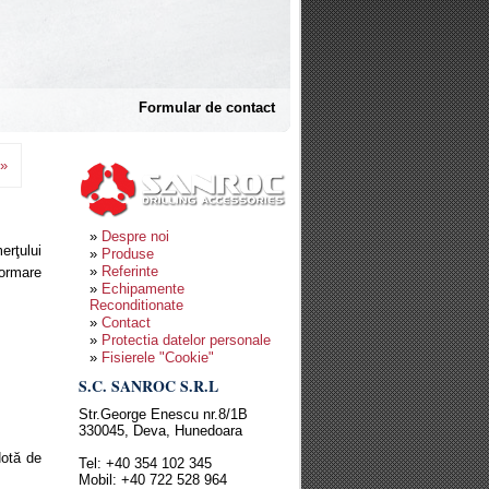
Formular de contact
»
Despre noi
erţului
Produse
Referinte
formare
Echipamente
Reconditionate
Contact
Protectia datelor personale
Fisierele "Cookie"
S.C. SANROC S.R.L
Str.George Enescu nr.8/1B
330045, Deva, Hunedoara
Notă de
Tel: +40 354 102 345
Mobil: +40 722 528 964