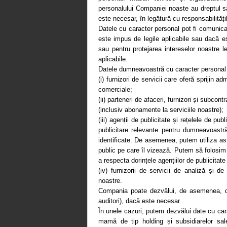
personalului Companiei noaste au dreptul s
este necesar, în legătură cu responsabilități
Datele cu caracter personal pot fi comunicat
este impus de legile aplicabile sau dacă est
sau pentru protejarea intereselor noastre le
aplicabile.
Datele dumneavoastră cu caracter personal po
(i) furnizori de servicii care oferă sprijin 
comerciale;
(ii) parteneri de afaceri, furnizori și subc
(inclusiv abonamente la serviciile noastre);
(iii) agenții de publicitate și rețelele de p
publicitare relevante pentru dumneavoastră
identificate. De asemenea, putem utiliza astf
public pe care îl vizează. Putem să folosim
a respecta dorințele agențiilor de publicitate 
(iv) furnizorii de servicii de analiză și 
noastre.
Compania poate dezvălui, de asemenea, dat
auditori), dacă este necesar.
În unele cazuri, putem dezvălui date cu car
mamă de tip holding și subsidiarelor sa