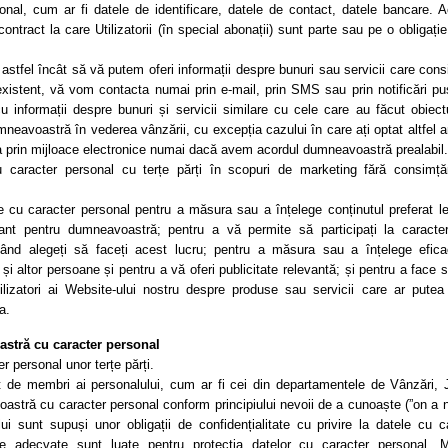
nal, cum ar fi datele de identificare, datele de contact, datele bancare. 
tract la care Utilizatorii (în special abonații) sunt parte sau pe o obligație
astfel încât să vă putem oferi informații despre bunuri sau servicii care con
existent, vă vom contacta numai prin e-mail, prin SMS sau prin notificări pu
cu informații despre bunuri și servicii similare cu cele care au făcut obiect
neavoastră în vederea vânzării, cu excepția cazului în care ați optat altfel an
a prin mijloace electronice numai dacă avem acordul dumneavoastră prealabil.
caracter personal cu terțe părți în scopuri de marketing fără consimță
cu caracter personal pentru a măsura sau a înțelege conținutul preferat l
ant pentru dumneavoastră; pentru a vă permite să participați la caracteri
i când alegeți să faceți acest lucru; pentru a măsura sau a înțelege efica
și altor persoane și pentru a vă oferi publicitate relevantă; și pentru a face s
lizatori ai Website-ului nostru despre produse sau servicii care ar pute
a.
stră cu caracter personal
 personal unor terțe părți.
 de membri ai personalului, cum ar fi cei din departamentele de Vânzări, J
astră cu caracter personal conform principiului nevoii de a cunoaște (”on a 
i sunt supuși unor obligații de confidențialitate cu privire la datele cu c
ce adecvate sunt luate pentru protecția datelor cu caracter personal. 