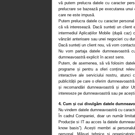
vă putem prelucra datele cu caracter perso
prelucrare se bazează pe executarea unui con
care ne este impusă.
Putem prelucra datele cu caracter personal 
că vă interesează. Dacă sunteți un client 
intermediul Aplicațiilor Mobile (după caz) 
vânzări anterioare sau unei negocieri cu dum
Dacă sunteți un client nou, vă vom contact
Nu vom partaja datele dumneavoastră cu 
dumneavoastră explicit în acest sens.
Putem, de asemenea, să vă folosim datele 
programe și pentru a oferi conținut relev
interactive ale serviciului nostru, atunc
publicității pe care o oferim dumneavoastră 
și recomandări dumneavoastră și altor Uti
intereseze pe dumneavoastră sau pe acești
4. Cum și cui divulgăm datele dumneavoa
Nu vindem datele dumneavoastră cu caracter
În cadrul Companiei, doar un număr limitat
Producție si IT au acces la datele dumneavo
know basis”). Acești membri ai personalulu
personal. Măsuri tehnice și organizatori