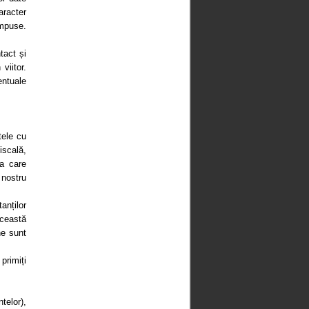
aracter
impuse.
tact și
viitor.
entuale
tele cu
iscală,
la care
 nostru
anților
Această
ne sunt
primiți
telor),