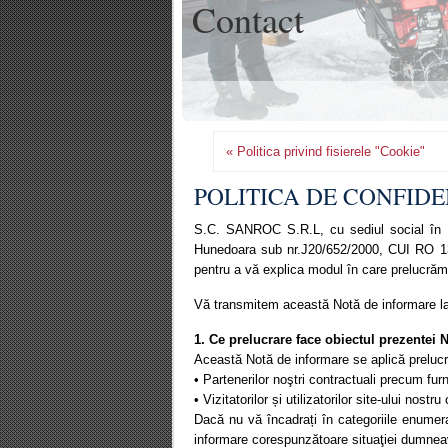
Contact
« Politica privind fisierele "Cookie"
POLITICA DE CONFIDEN
S.C. SANROC S.R.L, cu sediul social în De
Hunedoara sub nr.J20/652/2000, CUI RO 13
pentru a vă explica modul în care prelucrăm
Vă transmitem această Notă de informare la î
1. Ce prelucrare face obiectul prezentei 
Această Notă de informare se aplică prelucră
• Partenerilor noştri contractuali precum furni
• Vizitatorilor și utilizatorilor site-ului nost
Dacă nu vă încadrați în categoriile enume
informare corespunzătoare situaţiei dumnea