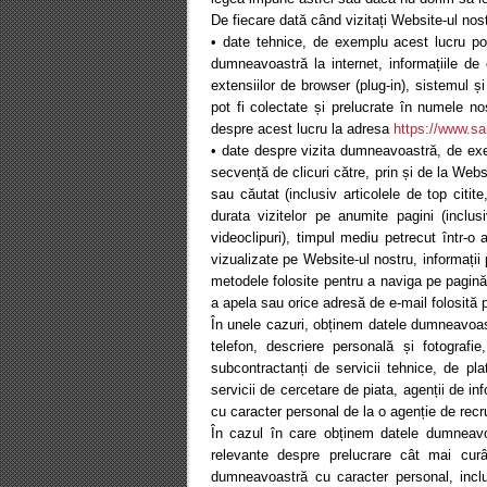
De fiecare dată când vizitați Website-ul no
• date tehnice, de exemplu acest lucru poa
dumneavoastră la internet, informațiile de c
extensiilor de browser (plug-in), sistemul ș
pot fi colectate și prelucrate în numele nos
despre acest lucru la adresa
https://www.sa
• date despre vizita dumneavoastră, de ex
secvență de clicuri către, prin și de la Websi
sau căutat (inclusiv articolele de top citit
durata vizitelor pe anumite pagini (inclu
videoclipuri), timpul mediu petrecut într-o 
vizualizate pe Website-ul nostru, informații 
metodele folosite pentru a naviga pe pagină,
a apela sau orice adresă de e-mail folosită p
În unele cazuri, obținem datele dumneavoas
telefon, descriere personală și fotografie
subcontractanți de servicii tehnice, de plat
servicii de cercetare de piata, agenții de i
cu caracter personal de la o agenție de recr
În cazul în care obținem datele dumneavoa
relevante despre prelucrare cât mai cur
dumneavoastră cu caracter personal, inclus