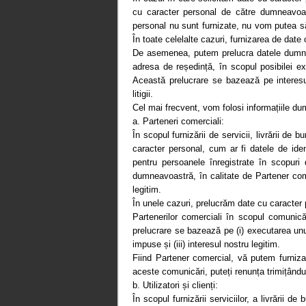
cu caracter personal de către dumneavoas
personal nu sunt furnizate, nu vom putea să
În toate celelalte cazuri, furnizarea de date 
De asemenea, putem prelucra datele dumnea
adresa de reședință, în scopul posibilei ex
Această prelucrare se bazează pe interesul
litigii.
Cel mai frecvent, vom folosi informațiile du
a. Parteneri comerciali:
În scopul furnizării de servicii, livrării de 
caracter personal, cum ar fi datele de iden
pentru persoanele înregistrate în scopur
dumneavoastră, în calitate de Partener comerc
legitim.
În unele cazuri, prelucrăm date cu caracter 
Partenerilor comerciali în scopul comunică
prelucrare se bazează pe (i) executarea unui 
impuse și (iii) interesul nostru legitim.
Fiind Partener comercial, vă putem furniza
aceste comunicări, puteți renunța trimițând
b. Utilizatori și clienți:
În scopul furnizării serviciilor, a livrării d