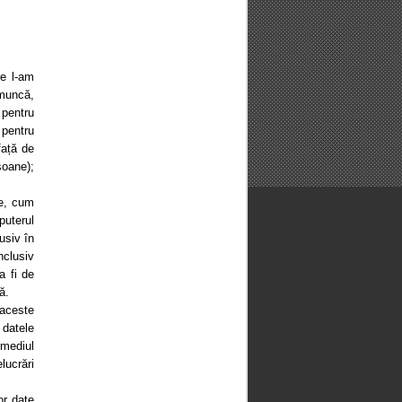
re l-am
 muncă,
 pentru
 pentru
față de
soane);
le, cum
puterul
usiv în
nclusiv
a fi de
ă.
 aceste
datele
rmediul
lucrări
or date