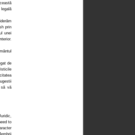
Această
 legală
siderăm
sh prin
ul unei
terior.
mântul
egat de
sticile
citatea
ugestii
a să vă
uridic,
need to
aracter
Membrii