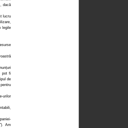
i, dacă
t lucru
lizare,
 legile
resurse
voastră
nunțuri
 pot fi
ipul de
 pentru
-urilor
tabili,
paniei-
”). Am