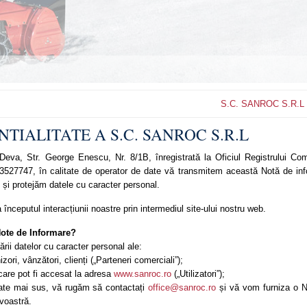
S.C. SANROC S.R.L 
TIALITATE A S.C. SANROC S.R.L
va, Str. George Enescu, Nr. 8/1B, înregistrată la Oficiul Registrului Com
527747, în calitate de operator de date vă transmitem această Notă de in
 și protejăm datele cu caracter personal.
nceputul interacțiunii noastre prin intermediul site-ului nostru web.
Note de Informare?
rii datelor cu caracter personal ale:
zori, vânzători, clienți („Parteneri comerciali”);
ru care pot fi accesat la adresa
www.sanroc.ro
(„Utilizatori”);
rate mai sus, vă rugăm să contactați
office@sanroc.ro
și vă vom furniza o 
voastră.