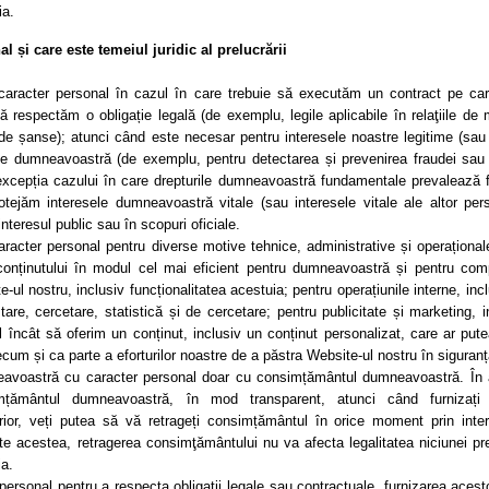
ia.
 și care este temeiul juridic al prelucrării
aracter personal în cazul în care trebuie să executăm un contract pe ca
 respectăm o obligație legală (de exemplu, legile aplicabile în relaţiile de
ii de șanse); atunci când este necesar pentru interesele noastre legitime (sau
esele dumneavoastră (de exemplu, pentru detectarea și prevenirea fraudei sau
cu excepția cazului în care drepturile dumneavoastră fundamentale prevalează 
tejăm interesele dumneavoastră vitale (sau interesele vitale ale altor per
nteresul public sau în scopuri oficiale.
racter personal pentru diverse motive tehnice, administrative și operaționa
conținutului în modul cel mai eficient pentru dumneavoastră și pentru com
l nostru, inclusiv funcționalitatea acestuia; pentru operațiunile interne, incl
are, cercetare, statistică și de cercetare; pentru publicitate și marketing, i
l încât să oferim un conținut, inclusiv un conținut personalizat, care ar pute
um și ca parte a eforturilor noastre de a păstra Website-ul nostru în siguranț
neavoastră cu caracter personal doar cu consimțământul dumneavoastră. În
mțământul dumneavoastră, în mod transparent, atunci când furnizați 
ior, veți putea să vă retrageți consimțământul în orice moment prin inte
te acestea, retragerea consimţământului nu va afecta legalitatea niciunei pre
ia.
personal pentru a respecta obligații legale sau contractuale, furnizarea acest