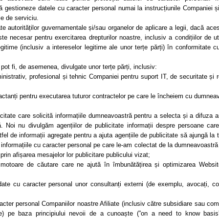
ă gestioneze datele cu caracter personal numai la instrucțiunile Companiei ș
le de serviciu.
e autorităților guvernamentale și/sau organelor de aplicare a legii, dacă aces
e necesar pentru exercitarea drepturilor noastre, inclusiv a condițiilor de uti
gitime (inclusiv a intereselor legitime ale unor terțe părți) în conformitate cu
t fi, de asemenea, divulgate unor terțe părți, inclusiv:
administrativ, profesional și tehnic Companiei pentru suport IT, de securitate și 
ontractanți pentru executarea tuturor contractelor pe care le încheiem cu dumnea
ublicitate care solicită informațiile dumneavoastră pentru a selecta și a difuza a
. Noi nu divulgăm agențiilor de publicitate informații despre persoane care
el de informații agregate pentru a ajuta agențiile de publicitate să ajungă la t
 informațiile cu caracter personal pe care le-am colectat de la dumneavoastră
prin afișarea mesajelor lor publicitare publicului vizat;
de motoare de căutare care ne ajută în îmbunătățirea și optimizarea Website
e cu caracter personal unor consultanți externi (de exemplu, avocați, con
acter personal Companiilor noastre Afiliate (inclusiv către subsidiare sau com
le) pe baza principiului nevoii de a cunoaște (”on a need to know basis