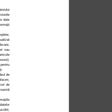
torului
siunile
te date
ormații
mplete,
ualizat
ărcare,
uri sau
rticole
mouse),
 pentru
i.
ărul de
faceri,
zori de
voastră
mațiile
atelor
crării,