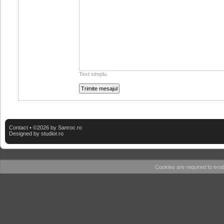
Text simplu.
Contact
• ©2026 by Sanroc.ro
Designed by
studior.ro
Cookies are required to enab